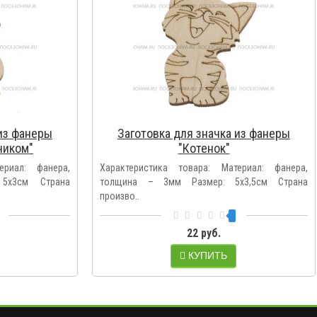
 из фанеры
Заготовка для значка из фанеры
чиком"
"Котенок"
ериал: фанера,
Характеристика товара: Материал: фанера,
5х3см Страна
толщина – 3мм Размер: 5х3,5см Страна
произво..
22 руб.
КУПИТЬ